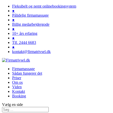
Fleksibelt og nemt onlinebookingsystem
●
Pålidelig firmamassage
●
Billig medarbejdergode
●
10+ års erfaring
●
Tlf. 2444 6683
●
kontakt@firmatrivsel.dk
Firmamassage
Sådan fungerer det
Priser
Om os
Viden
Kontakt
Booking
Vælg en side