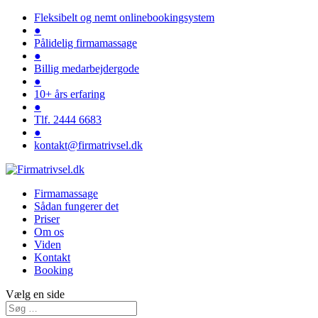
Fleksibelt og nemt onlinebookingsystem
●
Pålidelig firmamassage
●
Billig medarbejdergode
●
10+ års erfaring
●
Tlf. 2444 6683
●
kontakt@firmatrivsel.dk
Firmamassage
Sådan fungerer det
Priser
Om os
Viden
Kontakt
Booking
Vælg en side