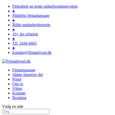
Fleksibelt og nemt onlinebookingsystem
●
Pålidelig firmamassage
●
Billig medarbejdergode
●
10+ års erfaring
●
Tlf. 2444 6683
●
kontakt@firmatrivsel.dk
Firmamassage
Sådan fungerer det
Priser
Om os
Viden
Kontakt
Booking
Vælg en side